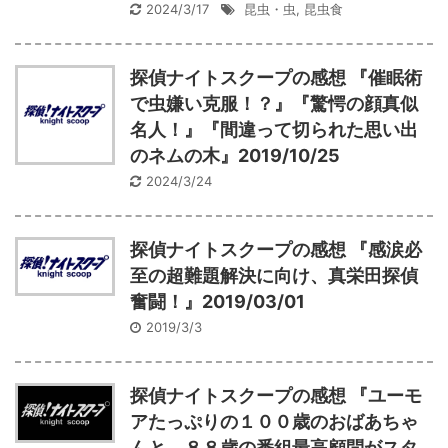
2024/3/17
昆虫・虫
,
昆虫食
探偵ナイトスクープの感想 『催眠術
で虫嫌い克服！？』『驚愕の顔真似
名人！』『間違って切られた思い出
のネムの木』2019/10/25
2024/3/24
探偵ナイトスクープの感想 『感涙必
至の超難題解決に向け、真栄田探偵
奮闘！』2019/03/01
2019/3/3
探偵ナイトスクープの感想 『ユーモ
アたっぷりの１００歳のおばあちゃ
んと、８８歳の番組最高顧問がスタ