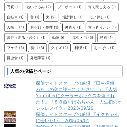
写真
(1)
ぬいぐるみ
(2)
プロポース
(1)
何て聞こえる
(1)
自転車
(1)
音
(1)
犬
(2)
場所探し
(1)
モノ探し
(1)
人探し
(4)
片付け・整理
(1)
仲直り
(1)
立ち直りたい
(1)
歩行（走る・歩く）
(1)
動物
(6)
昆虫・虫
(5)
筋肉
(1)
フェチ
(3)
臭い
(3)
クイズ
(2)
料理
(1)
おっぱい
(1)
昆虫食
(1)
発達障害
(1)
人気の投稿とページ
探偵ナイトスクープの感想 『田村探偵、
わたしの弟に謝ってください！』『人気
YouTuberにクーラーボックスを盗まれ
た！』『８８歳おばあちゃん 人生初のオ
シャレメイク』2023/09/29
探偵ナイトスクープの感想 『イクちゃん
に会いたい』 2015/05/01
探偵ナイトスクープの感想 『13年前の日