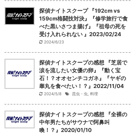
探偵ナイトスクープ 『192cm vs
159cm格闘技対決』『修学旅行で食
べた黒いさつま揚げ』『祖母の死を
受け入れられない 』2023/02/24
2024/6/23
探偵ナイトスクープの感想 『芝居で
涙を流したい女優の卵』『動く宝
石！？オオセンチコガネ』『ヤギの
睾丸を食べたい！？』2022/11/04
2024/5/8
昆虫・虫
,
料理
探偵ナイトスクープの感想 『全裸の
中年男たちがサウナで阿鼻叫
喚！？』2020/01/10