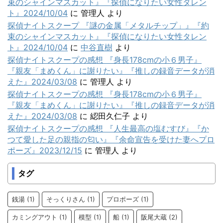
束のシャインマスカット』『探偵になりたい女性タレン
ト』2024/10/04
に
管理人
より
探偵ナイトスクープ 『謎の金属「メタルチップ」』『約
束のシャインマスカット』『探偵になりたい女性タレン
ト』2024/10/04
に
中谷直樹
より
探偵ナイトスクープの感想 『身長178cmの小６男子』
『親友「まめくん」に謝りたい』『推しの録音データが消
えた』2024/03/08
に
管理人
より
探偵ナイトスクープの感想 『身長178cmの小６男子』
『親友「まめくん」に謝りたい』『推しの録音データが消
えた』2024/03/08
に
綛田久仁子
より
探偵ナイトスクープの感想 『人生最高の塩むすび』『か
つて愛した足の親指の匂い』『余命宣告を受けた妻へプロ
ポーズ』2023/12/15
に
管理人
より
タグ
銭湯
(1)
そっくりさん
(1)
プロポーズ
(1)
カミングアウト
(1)
模型
(1)
船
(1)
阪尾大蔵
(2)