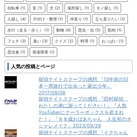
自転車
(1)
音
(1)
犬
(2)
場所探し
(1)
モノ探し
(1)
人探し
(4)
片付け・整理
(1)
仲直り
(1)
立ち直りたい
(1)
歩行（走る・歩く）
(1)
動物
(6)
昆虫・虫
(5)
筋肉
(1)
フェチ
(3)
臭い
(3)
クイズ
(2)
料理
(1)
おっぱい
(1)
昆虫食
(1)
発達障害
(1)
人気の投稿とページ
探偵ナイトスクープの感想 『13年前の日
本一周旅行で出会った家出少年』
2017/09/08
探偵ナイトスクープの感想 『田村探偵、
わたしの弟に謝ってください！』『人気
YouTuberにクーラーボックスを盗まれ
た！』『８８歳おばあちゃん 人生初のオ
シャレメイク』2023/09/29
探偵ナイトスクープの感想 『イクちゃん