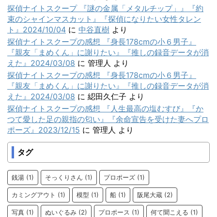
探偵ナイトスクープ 『謎の金属「メタルチップ」』『約
束のシャインマスカット』『探偵になりたい女性タレン
ト』2024/10/04
に
中谷直樹
より
探偵ナイトスクープの感想 『身長178cmの小６男子』
『親友「まめくん」に謝りたい』『推しの録音データが消
えた』2024/03/08
に
管理人
より
探偵ナイトスクープの感想 『身長178cmの小６男子』
『親友「まめくん」に謝りたい』『推しの録音データが消
えた』2024/03/08
に
綛田久仁子
より
探偵ナイトスクープの感想 『人生最高の塩むすび』『か
つて愛した足の親指の匂い』『余命宣告を受けた妻へプロ
ポーズ』2023/12/15
に
管理人
より
タグ
銭湯
(1)
そっくりさん
(1)
プロポーズ
(1)
カミングアウト
(1)
模型
(1)
船
(1)
阪尾大蔵
(2)
写真
(1)
ぬいぐるみ
(2)
プロポース
(1)
何て聞こえる
(1)