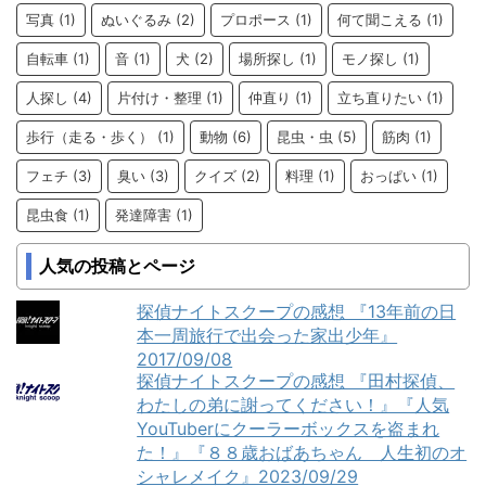
写真
(1)
ぬいぐるみ
(2)
プロポース
(1)
何て聞こえる
(1)
自転車
(1)
音
(1)
犬
(2)
場所探し
(1)
モノ探し
(1)
人探し
(4)
片付け・整理
(1)
仲直り
(1)
立ち直りたい
(1)
歩行（走る・歩く）
(1)
動物
(6)
昆虫・虫
(5)
筋肉
(1)
フェチ
(3)
臭い
(3)
クイズ
(2)
料理
(1)
おっぱい
(1)
昆虫食
(1)
発達障害
(1)
人気の投稿とページ
探偵ナイトスクープの感想 『13年前の日
本一周旅行で出会った家出少年』
2017/09/08
探偵ナイトスクープの感想 『田村探偵、
わたしの弟に謝ってください！』『人気
YouTuberにクーラーボックスを盗まれ
た！』『８８歳おばあちゃん 人生初のオ
シャレメイク』2023/09/29