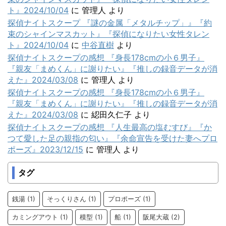
ト』2024/10/04
に
管理人
より
探偵ナイトスクープ 『謎の金属「メタルチップ」』『約
束のシャインマスカット』『探偵になりたい女性タレン
ト』2024/10/04
に
中谷直樹
より
探偵ナイトスクープの感想 『身長178cmの小６男子』
『親友「まめくん」に謝りたい』『推しの録音データが消
えた』2024/03/08
に
管理人
より
探偵ナイトスクープの感想 『身長178cmの小６男子』
『親友「まめくん」に謝りたい』『推しの録音データが消
えた』2024/03/08
に
綛田久仁子
より
探偵ナイトスクープの感想 『人生最高の塩むすび』『か
つて愛した足の親指の匂い』『余命宣告を受けた妻へプロ
ポーズ』2023/12/15
に
管理人
より
タグ
銭湯
(1)
そっくりさん
(1)
プロポーズ
(1)
カミングアウト
(1)
模型
(1)
船
(1)
阪尾大蔵
(2)