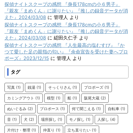
探偵ナイトスクープの感想 『身長178cmの小６男子』
『親友「まめくん」に謝りたい』『推しの録音データが消
えた』2024/03/08
に
管理人
より
探偵ナイトスクープの感想 『身長178cmの小６男子』
『親友「まめくん」に謝りたい』『推しの録音データが消
えた』2024/03/08
に
綛田久仁子
より
探偵ナイトスクープの感想 『人生最高の塩むすび』『か
つて愛した足の親指の匂い』『余命宣告を受けた妻へプロ
ポーズ』2023/12/15
に
管理人
より
タグ
写真
(1)
銭湯
(1)
そっくりさん
(1)
プロポーズ
(1)
カミングアウト
(1)
模型
(1)
船
(1)
阪尾大蔵
(2)
ぬいぐるみ
(2)
プロポース
(1)
何て聞こえる
(1)
自転車
(1)
音
(1)
犬
(2)
場所探し
(1)
モノ探し
(1)
人探し
(4)
片付け・整理
(1)
仲直り
(1)
立ち直りたい
(1)