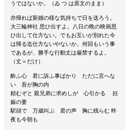
うではないか。（ゐ つ は原文のまま）
亦帰れば新婚の様な気持ちで日を送ろう。
大三輪神社 思ひ出すよ。八日の晩の映画思
ひ出して仕方ない。でもお互いが別れた今
は帰る迄仕方ないやないか。何回もいう事
であるが、勝手な行動丈は厳禁するよ。
（丈＝だけ）
酔ふ心 君に訴ふ事ばかり ただに言へな
い 吾が胸の内
頼むぞと 親兄弟に求めしが 心引かるゝ 妊
娠の妻
駅頭で 万歳叫ぶ 君の声 胸に残らむ 昨
夜も今朝も