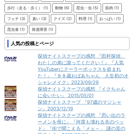
歩行（走る・歩く）
(1)
動物
(6)
昆虫・虫
(5)
筋肉
(1)
フェチ
(3)
臭い
(3)
クイズ
(2)
料理
(1)
おっぱい
(1)
昆虫食
(1)
発達障害
(1)
人気の投稿とページ
探偵ナイトスクープの感想 『田村探偵、
わたしの弟に謝ってください！』『人気
YouTuberにクーラーボックスを盗まれ
た！』『８８歳おばあちゃん 人生初のオ
シャレメイク』2023/09/29
探偵ナイトスクープの感想 『イクちゃん
に会いたい』 2015/05/01
探偵ナイトスクープ 『97歳のマジシャ
ン』2003/12/19
探偵ナイトスクープの感想 『思い出のラ
ーメンを母に』『何度も壊れる夫のベッ
ド』『街で聞こえる「メェ～」 謎の音の