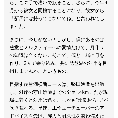
ら、この手で漕いで渡ること。さらに、今年6
月から彼女と同棲することになり、彼女から
「新居には持ってこないでね」と言われてし
まった。
まさに、今しかない！しかし、僕にあるのは
熱意とミルクティーへの愛情だけで、舟作り
の知識は全くない。そこで、僕と一緒に舟を
作り、2人で乗り込み、共に琵琶湖の対岸を目
指しませんか、というもの。
目指す琵琶湖横断コースは、堅田漁港を出航
し、対岸の守山漁港までの全長1.4km。だが現
場に着くと対岸は遠く、しかも“比良おろし”が
吹き荒れる。早速、工作ユーチューバーのア
ドバイスを受け、浮力と耐久性を兼ね備えた