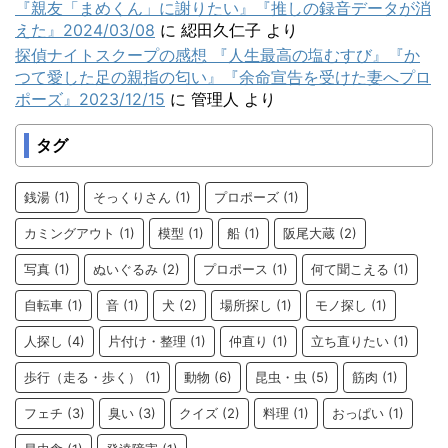
『親友「まめくん」に謝りたい』『推しの録音データが消
えた』2024/03/08
に
綛田久仁子
より
探偵ナイトスクープの感想 『人生最高の塩むすび』『か
つて愛した足の親指の匂い』『余命宣告を受けた妻へプロ
ポーズ』2023/12/15
に
管理人
より
タグ
銭湯
(1)
そっくりさん
(1)
プロポーズ
(1)
カミングアウト
(1)
模型
(1)
船
(1)
阪尾大蔵
(2)
写真
(1)
ぬいぐるみ
(2)
プロポース
(1)
何て聞こえる
(1)
自転車
(1)
音
(1)
犬
(2)
場所探し
(1)
モノ探し
(1)
人探し
(4)
片付け・整理
(1)
仲直り
(1)
立ち直りたい
(1)
歩行（走る・歩く）
(1)
動物
(6)
昆虫・虫
(5)
筋肉
(1)
フェチ
(3)
臭い
(3)
クイズ
(2)
料理
(1)
おっぱい
(1)