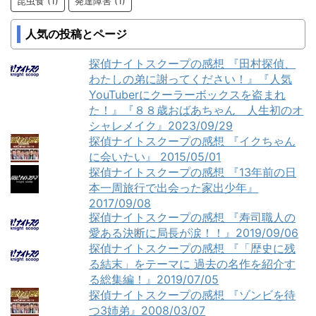
昆虫食
(1)
発達障害
(1)
人気の投稿とページ
探偵ナイトスクープの感想 『田村探偵、
わたしの弟に謝ってください！』『人気
YouTuberにクーラーボックスを盗まれ
た！』『８８歳おばあちゃん 人生初のオ
シャレメイク』2023/09/29
探偵ナイトスクープの感想 『イクちゃん
に会いたい』 2015/05/01
探偵ナイトスクープの感想 『13年前の日
本一周旅行で出会った家出少年』
2017/09/08
探偵ナイトスクープの感想 『寿司職人の
愛ある決断に局長が涙！！』2019/09/06
探偵ナイトスクープの感想 『「歴史に残
る結末」をテーマに 過去の名作を紹介す
る総集編！』2019/07/05
探偵ナイトスクープの感想 『ゾンビを待
つ3姉弟』2008/03/07