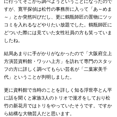
に行ってそこから調べようということになったので
すが、寛平探偵は松竹の事務所に入って「あ～めま
～」とか突然叫びだし、更に鶴瓶師匠の置物にツッ
コミを入れるなどやりたい放題でした。鶴瓶師匠に
どついた際には見ていた女性社員の方も笑っていま
したね。
結局あまりに手がかりがなかったので「大阪府立上
方演芸資料館・ワッハ上方」を訪れて専門のスタッ
フの方に詳しく調べてもらい芸名が「二葉家美千
代」ということが判明しました。
更に資料館で当時のことを詳しく知る浮世亭とん平
に話を聞くと家族3人のトリオで漫才をしており松
竹の新花月ではトリをやっていたそうです。ですか
ら結構な大物芸人だと思います。