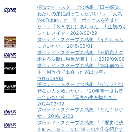
探偵ナイトスクープの感想 『田村探偵、
わたしの弟に謝ってください！』『人気
YouTuberにクーラーボックスを盗まれ
た！』『８８歳おばあちゃん 人生初のオ
シャレメイク』2023/09/29
探偵ナイトスクープの感想 『イクちゃん
に会いたい』 2015/05/01
探偵ナイトスクープの感想 『寿司職人の
愛ある決断に局長が涙！！』2019/09/06
探偵ナイトスクープの感想 『13年前の日
本一周旅行で出会った家出少年』
2017/09/08
探偵ナイトスクープの感想 『ゲップが出
せない人を救いたい』『20年間一度も洗
っていない枕』『真冬の生き物たち』
2024/02/02
探偵ナイトスクープの感想 『どんぐり少
女』 2016/12/23
探偵ナイトスクープの感想 『「歴史に残
る結末」をテーマに 過去の名作を紹介す