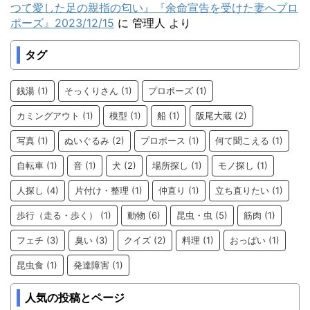
つて愛した足の親指の匂い』『余命宣告を受けた妻へプロ
ポーズ』2023/12/15
に
管理人
より
タグ
銭湯
(1)
そっくりさん
(1)
プロポーズ
(1)
カミングアウト
(1)
模型
(1)
船
(1)
阪尾大蔵
(2)
写真
(1)
ぬいぐるみ
(2)
プロポース
(1)
何て聞こえる
(1)
自転車
(1)
音
(1)
犬
(2)
場所探し
(1)
モノ探し
(1)
人探し
(4)
片付け・整理
(1)
仲直り
(1)
立ち直りたい
(1)
歩行（走る・歩く）
(1)
動物
(6)
昆虫・虫
(5)
筋肉
(1)
フェチ
(3)
臭い
(3)
クイズ
(2)
料理
(1)
おっぱい
(1)
昆虫食
(1)
発達障害
(1)
人気の投稿とページ