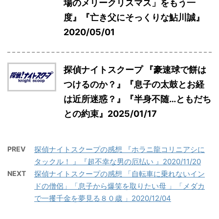
場のメリークリスマス」をもう一
度』『亡き父にそっくりな鮎川誠』
2020/05/01
探偵ナイトスクープ 『豪速球で餅は
つけるのか？』『息子の太鼓とお経
は近所迷惑？』『半身不随…ともだち
との約束』2025/01/17
PREV
探偵ナイトスクープの感想 『ホラニ龍コリニアシに
タックル！ 』『超不幸な男の厄払い 』2020/11/20
NEXT
探偵ナイトスクープの感想 「自転車に乗れないイン
ドの僧侶」「息子から爆笑を取りたい母 」「メダカ
で一攫千金を夢見る８０歳 」2020/12/04