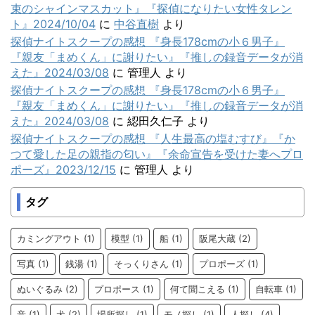
束のシャインマスカット』『探偵になりたい女性タレン
ト』2024/10/04
に
中谷直樹
より
探偵ナイトスクープの感想 『身長178cmの小６男子』
『親友「まめくん」に謝りたい』『推しの録音データが消
えた』2024/03/08
に
管理人
より
探偵ナイトスクープの感想 『身長178cmの小６男子』
『親友「まめくん」に謝りたい』『推しの録音データが消
えた』2024/03/08
に
綛田久仁子
より
探偵ナイトスクープの感想 『人生最高の塩むすび』『か
つて愛した足の親指の匂い』『余命宣告を受けた妻へプロ
ポーズ』2023/12/15
に
管理人
より
タグ
カミングアウト
(1)
模型
(1)
船
(1)
阪尾大蔵
(2)
写真
(1)
銭湯
(1)
そっくりさん
(1)
プロポーズ
(1)
ぬいぐるみ
(2)
プロポース
(1)
何て聞こえる
(1)
自転車
(1)
音
(1)
犬
(2)
場所探し
(1)
モノ探し
(1)
人探し
(4)