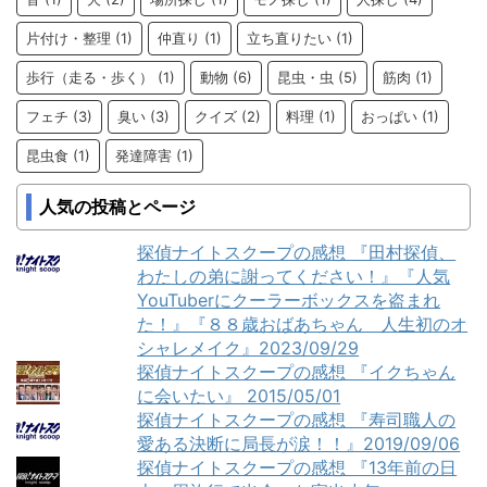
片付け・整理
(1)
仲直り
(1)
立ち直りたい
(1)
歩行（走る・歩く）
(1)
動物
(6)
昆虫・虫
(5)
筋肉
(1)
フェチ
(3)
臭い
(3)
クイズ
(2)
料理
(1)
おっぱい
(1)
昆虫食
(1)
発達障害
(1)
人気の投稿とページ
探偵ナイトスクープの感想 『田村探偵、
わたしの弟に謝ってください！』『人気
YouTuberにクーラーボックスを盗まれ
た！』『８８歳おばあちゃん 人生初のオ
シャレメイク』2023/09/29
探偵ナイトスクープの感想 『イクちゃん
に会いたい』 2015/05/01
探偵ナイトスクープの感想 『寿司職人の
愛ある決断に局長が涙！！』2019/09/06
探偵ナイトスクープの感想 『13年前の日